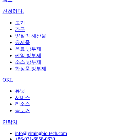
신청하다.
고기.
가금
양질의 해산물
유제품
음료 방부제
케익 방부제
소스 방부제
화장품 방부제
QKL
유닛
서비스
리소스
블로거
연락처
info@yimingbio-tech.com
+86-021-6858-0630