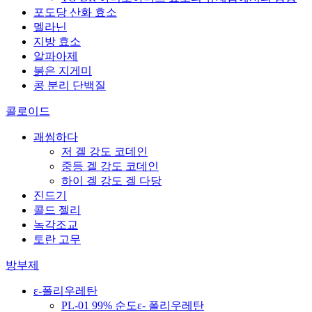
포도당 산화 효소
멜라닌
지방 효소
알파아제
붉은 지게미
콩 분리 단백질
콜로이드
괘씸하다
저 겔 강도 코데인
중등 겔 강도 코데인
하이 겔 강도 겔 다당
진드기
콜드 젤리
녹각조교
토란 고무
방부제
ε-폴리우레탄
PL-01 99% 순도ε- 폴리우레탄