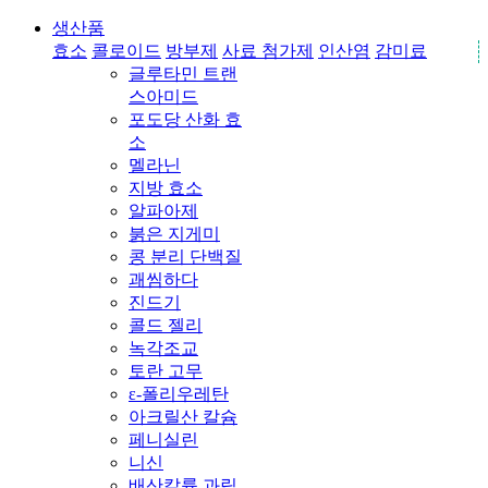
생산품
효소
콜로이드
방부제
사료 첨가제
인산염
감미료
글루타민 트랜
스아미드
포도당 산화 효
소
멜라닌
지방 효소
알파아제
붉은 지게미
콩 분리 단백질
괘씸하다
진드기
콜드 젤리
녹각조교
토란 고무
ε-폴리우레탄
아크릴산 칼슘
페니실린
니신
배산칼륨 과립