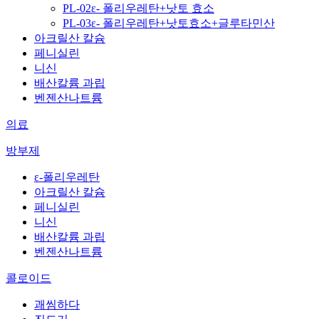
PL-02ε- 폴리우레탄+낫토 효소
PL-03ε- 폴리우레탄+낫토효소+글루타민산
아크릴산 칼슘
페니실린
니신
배산칼륨 과립
벤젠산나트륨
의료
방부제
ε-폴리우레탄
아크릴산 칼슘
페니실린
니신
배산칼륨 과립
벤젠산나트륨
콜로이드
괘씸하다