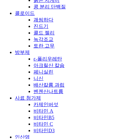
붉은 지게미
콩 분리 단백질
콜로이드
괘씸하다
진드기
콜드 젤리
녹각조교
토란 고무
방부제
ε-폴리우레탄
아크릴산 칼슘
페니실린
니신
배산칼륨 과립
벤젠산나트륨
사료 첨가제
카제인버섯
비타민 A
비타민B5
비타민 C
비타민D3
인산염