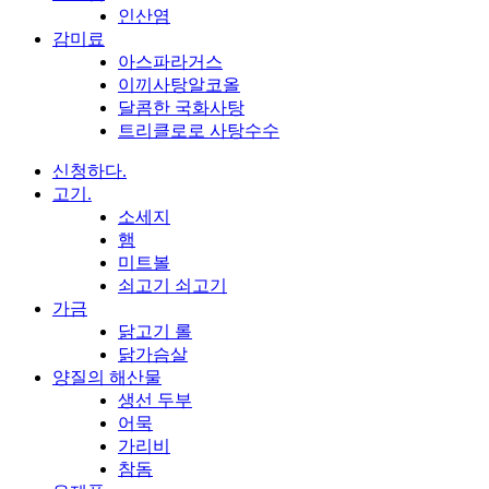
인산염
감미료
아스파라거스
이끼사탕알코올
달콤한 국화사탕
트리클로로 사탕수수
신청하다.
고기.
소세지
햄
미트볼
쇠고기 쇠고기
가금
닭고기 롤
닭가슴살
양질의 해산물
생선 두부
어묵
가리비
참돔