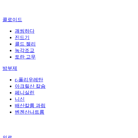
콜로이드
괘씸하다
진드기
콜드 젤리
녹각조교
토란 고무
방부제
ε-폴리우레탄
아크릴산 칼슘
페니실린
니신
배산칼륨 과립
벤젠산나트륨
의료