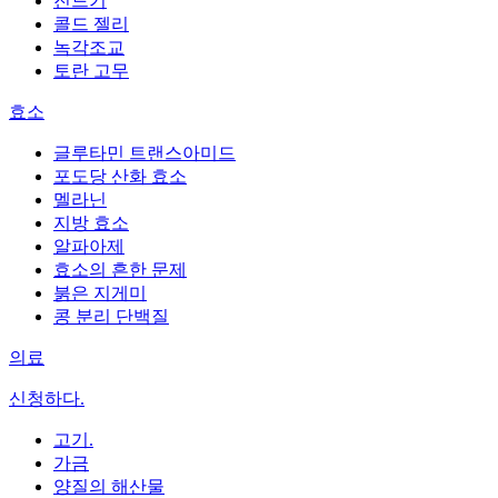
진드기
콜드 젤리
녹각조교
토란 고무
효소
글루타민 트랜스아미드
포도당 산화 효소
멜라닌
지방 효소
알파아제
효소의 흔한 문제
붉은 지게미
콩 분리 단백질
의료
신청하다.
고기.
가금
양질의 해산물