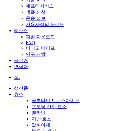
애프터서비스
샘플 신청
운송 정보
사용자정의 블렌드
리소스
파일 다운로드
FAQ
비디오 테이프
연구 개발
블로거
연락처
집.
생산품
효소
글루타민 트랜스아미드
포도당 산화 효소
멜라닌
지방 효소
알파아제