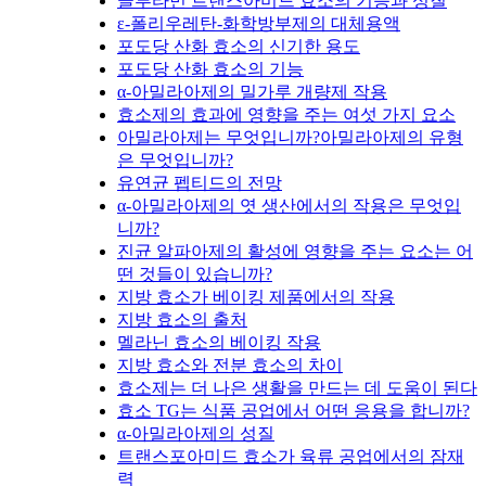
글루타민 트랜스아미드 효소의 기능과 성질
ε-폴리우레탄-화학방부제의 대체용액
포도당 산화 효소의 신기한 용도
포도당 산화 효소의 기능
α-아밀라아제의 밀가루 개량제 작용
효소제의 효과에 영향을 주는 여섯 가지 요소
아밀라아제는 무엇입니까?아밀라아제의 유형
은 무엇입니까?
유연균 펩티드의 전망
α-아밀라아제의 엿 생산에서의 작용은 무엇입
니까?
진균 알파아제의 활성에 영향을 주는 요소는 어
떤 것들이 있습니까?
지방 효소가 베이킹 제품에서의 작용
지방 효소의 출처
멜라닌 효소의 베이킹 작용
지방 효소와 전분 효소의 차이
효소제는 더 나은 생활을 만드는 데 도움이 된다
효소 TG는 식품 공업에서 어떤 응용을 합니까?
α-아밀라아제의 성질
트랜스포아미드 효소가 육류 공업에서의 잠재
력