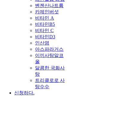
벤젠산나트륨
카제인버섯
비타민 A
비타민B5
비타민 C
비타민D3
인산염
아스파라거스
이끼사탕알코
올
달콤한 국화사
탕
트리클로로 사
탕수수
신청하다.