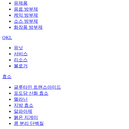
유제품
음료 방부제
케익 방부제
소스 방부제
화장품 방부제
QKL
유닛
서비스
리소스
블로거
효소
글루타민 트랜스아미드
포도당 산화 효소
멜라닌
지방 효소
알파아제
붉은 지게미
콩 분리 단백질