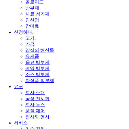
콜로이드
방부제
사료 첨가제
인산염
감미료
신청하다.
고기.
가금
양질의 해산물
유제품
음료 방부제
케익 방부제
소스 방부제
화장품 방부제
유닛
회사 소개
공장 전시회
회사 뉴스
품질 제어
전시와 행사
서비스
기술 지원