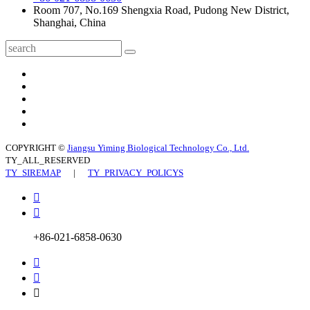
Room 707, No.169 Shengxia Road, Pudong New District,
Shanghai, China
COPYRIGHT ©
Jiangsu Yiming Biological Technology Co., Ltd.
TY_ALL_RESERVED
TY_SIREMAP
|
TY_PRIVACY_POLICYS


+86-021-6858-0630


